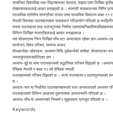
सम्बन्धित विषयविज्ञ तथा विद्वानहरूका सल्लाह, सझाव एवम लिखित कृति
लेखरचनाहरूलाई आधार बनाइएको छ । सामग्री सङकलनका निम्ति प्रय
प्राथमिक स्रोतीय सामग्रीका रूपमा उच्च माध्यमिक विद्यालय कक्षा ११ 
नेपाली विषयका पाठयक्रमहरू सङकलन गरीउपयोग गरिएको छ भनद्वित्ती
रूपमा पाठयक्रम तथा पाठयपुस्तक निर्माता एवमसम्बन्धितविषयविज्ञहरूक
विभिन्न लिखित सामग्रीहरुलाई आधार बनाइएकाछ ।
यस शोधपत्रमा निम्न लिखित पाँच वटा अध्यायहरू रहेका छन–अध्याय–एक
प्रयोजन, विषय परिचय, समस्या कथन,
शोधकार्यका उद्देश्यहरू, अध्ययन विधि, पूर्वकार्यको समीक्षा, शोधपत्रका रू
जस्ताकुराहरूसमेटिएका छन ।
अध्याय–दुई मा भाषा पाठयक्रमको सद्धान्तिक परिचय दिइएको छ ।अध्याय
ऐच्छिक नेपाली र कक्षा १२ को ऐच्छिक नपाली
पाठयक्रमको परिचय दिइएको छ । साथै पाठयक्रम र पाठयपुस्तकको सम्ब
छ ।
अध्याय–चार मा निर्धारित पाठयक्रमहरूको स्तर अनरूपताको अध्ययन गरि
पाठयक्रमको विभिन्न आधारमा तुलनात्मक अध्ययनपनि गरिएको छ ।
अध्याय–पाँच मा अध्ययनको निष्कर्ष र सुझावहरू प्रस्तुत गरिएको छ ।
Keywords