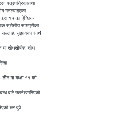
हरू, पत्रपत्रिकातथा
ोग गनल्याइएका
र कक्षा१२ का ऐच्छिक
यक स्रोतीय सामग्रीका
ा सल्लाह, सुझावका साथै
 मा शोधशीर्षक, शोध
परेखा
–तीन मा कक्षा ११ को
न्ध बारे उल्लेखगरिएको
एको छर दुवै