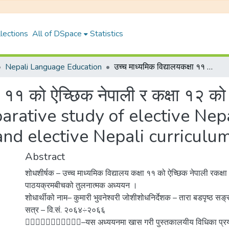
lections
All of DSpace
Statistics
Nepali Language Education
उच्च माध्यमिक विद्यालयकक्षा ११ को ऐच्छिक नेपाली र कक्षा १२ को ऐच्छिक नेपाली पाठ्यक्रमको तुलनात्मक अध्ययन {Comparative study of elective Nepali curriculum for high school class 11 and elective Nepali curriculum for class 12}
षा ११ को ऐच्छिक नेपाली र कक्षा १२ को
arative study of elective Nep
and elective Nepali curriculum
Abstract
शोधशीर्षक – उच्च माध्यमिक विद्यालय कक्षा ११ को ऐच्छिक नेपाली रकक्ष
पाठयक्रमबीचको तुलनात्मक अध्ययन ।
शोधार्थीको नाम– कुमारी भुवनेश्वरी जोशीशोधनिर्देशक – तारा बडपृष्ठ सङ
सत्र – वि.सं. २०६४÷२०६६
–यस अध्ययनमा खास गरी पुस्तकालयीय विधिका प्रयो